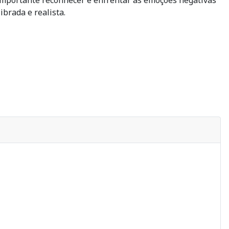
importante reconhecer e enfrentar as emoções negativas
brada e realista.